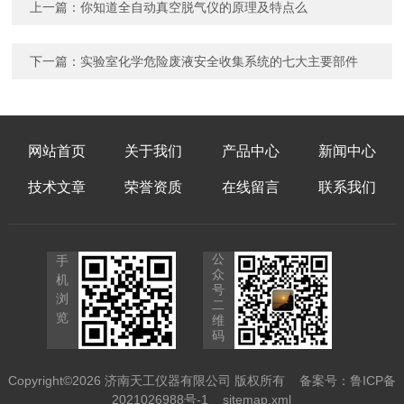
上一篇：
你知道全自动真空脱气仪的原理及特点么
下一篇：
实验室化学危险废液安全收集系统的七大主要部件
网站首页
关于我们
产品中心
新闻中心
技术文章
荣誉资质
在线留言
联系我们
公
手
众
机
号
浏
二
览
维
码
Copyright©2026 济南天工仪器有限公司 版权所有
备案号：鲁ICP备
2021026988号-1
sitemap.xml