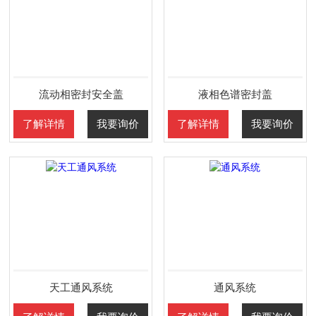
流动相密封安全盖
液相色谱密封盖
了解详情
我要询价
了解详情
我要询价
天工通风系统
通风系统