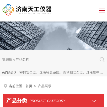
密封安全盖、废液收集系统、流动相安全盖、废液集中收集系统、废液收集漏斗，全自动溶出杯清洗仪、全自动溶出脱气机、无管道通风柜、无管道药品柜
热门关键词：
当前位置：
首页
>
产品展示
产品分类
PRODUCT CATEGORY