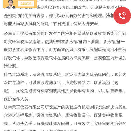
密封盖，能高效的密封和吸附95％以上的废气。无论是有机溶剂还
是相类似的化学有害物，都可以做到有效的密封和处理。
液相色谱密
封盖
从而减少风机的能耗，节省费用，保护人身安全。
济南天工仪器有限公司研发生产的液相色谱试剂废液收集系统专门针
对实验室易挥发溶剂，使其密封在废液瓶/桶内不泄露。
废液瓶/桶一
般都放置在操作台下方，而万向罩的风力有限，只能吸走周围小部分
挥发气体，导致废液挥发气体在房间内肆意流窜，是实验室内环境的
污染源。
排气过滤系统，及废液收集系统，过滤器内部为碳晶吸附剂，顶部为
双层过滤棉，可以吸收过滤废气，声光报警器防止废液满溢（选
配），无论是过滤有机溶剂或其他挥发化学有害物，都可以被收集，
保护操作人员。
济南天工仪器有限公司研发生产的实验室有机溶剂挥发集解决方案包
含密封进样系统、废液收集系统、废液收集漏斗、废液集中收集系
统，从源头入手，解决统计挥发问题，可有效防止实验室有机溶剂的