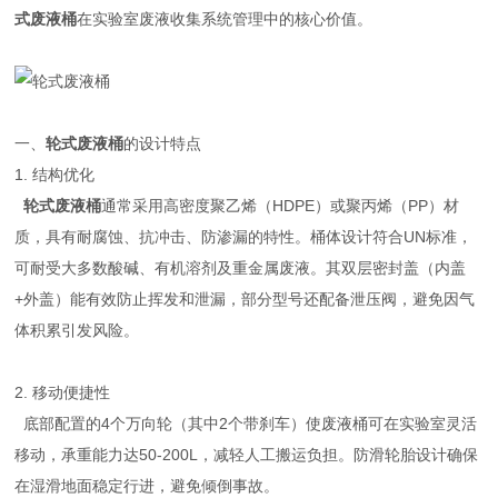
式废液桶
在实验室废液收集系统管理中的核心价值。
一、
轮式废液桶
的设计特点
1. 结构优化
轮式废液桶
通常采用高密度聚乙烯（HDPE）或聚丙烯（PP）材
质，具有耐腐蚀、抗冲击、防渗漏的特性。桶体设计符合UN标准，
可耐受大多数酸碱、有机溶剂及重金属废液。其双层密封盖（内盖
+外盖）能有效防止挥发和泄漏，部分型号还配备泄压阀，避免因气
体积累引发风险。
2. 移动便捷性
底部配置的4个万向轮（其中2个带刹车）使废液桶可在实验室灵活
移动，承重能力达50-200L，减轻人工搬运负担。防滑轮胎设计确保
在湿滑地面稳定行进，避免倾倒事故。