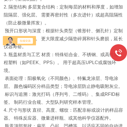
2. 隔垫结构 多层复合结构：定制每层的材料和厚度，如增加
阻隔层、强化层。 需要再密封性（多次进针）或超高阻隔性
（防止极微量挥发）。
预开口形状与深度：根据针头类型（锥形针、侧孔针）定制
更合适的预开口。 更大限度减少隔垫碎屑和针头磨损，延长
仪器寿命。
3. 瓶盖材质与工艺 材质：特殊铝合金、不锈钢、或高性能工
程塑料（如PEEK、PPS）。 用于超高压UPLC或腐蚀环
境。
表面处理：阳极氧化（不同颜色）、特氟龙涂层、导电涂
层。 颜色编码区分样品类型；导电涂层防止静电吸附灰尘。
标识与追溯：激光打码（序列号、二维码）、集成RFID标
签。 制药行业合规、大型队列研究样本管理。
4. 尺寸与形状 直径、高度、螺纹：匹配非标或设计的样品容
器。 特殊反应器、微量进样瓶、或其他科学仪器配件。
瓶盖顶部形状：扁平、凸起、凹槽等，以适应不同的自动进