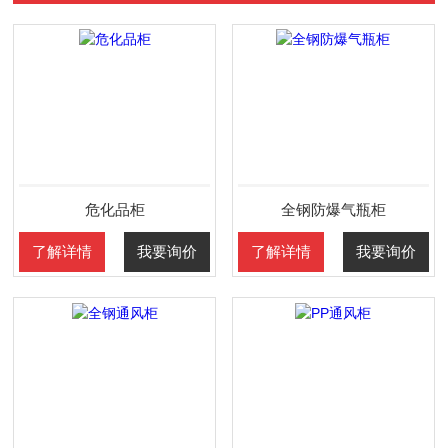
危化品柜
全钢防爆气瓶柜
了解详情
我要询价
了解详情
我要询价