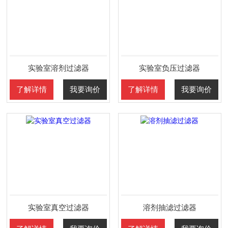
实验室溶剂过滤器
实验室负压过滤器
了解详情
我要询价
了解详情
我要询价
实验室真空过滤器
溶剂抽滤过滤器